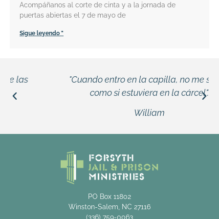
Acompáñanos al corte de cinta y a la jornada de
puertas abiertas el 7 de mayo de
Sigue leyendo "
"Cuando entro en la capilla, no me siento
como si estuviera en la cárcel".
William
PO Box 11802
Winston-Salem, NC 27116
(336) 759-0063